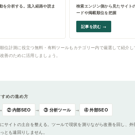
動を分析する。流入経路や読ま
検索エンジン側から見たサイト
ードや掲載順位を把握
記事を読む →
や順位計測に役立つ無料・有料ツールもカテゴリー内で厳選して紹介し
で改善のために活用しましょう。
すすめの進め方
② 内部SEO
③ 分析ツール
④ 外部SEO
→
→
→
にサイトの土台を整える。ツールで現状を測りながら改善を回し、外
っとも遠回りしません。